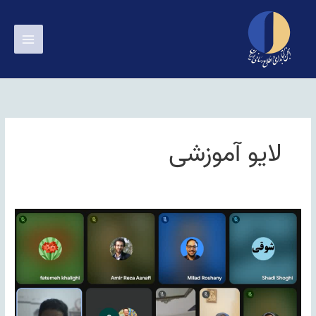
رش
ه
حتوا
لایو آموزشی
گزارش
پخش
زنده
۱۹
خرداد
۱۴۰۴